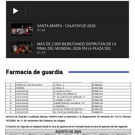
SANTA MARTA - CALATAYUD 2026
01:48
MÁS DE 2.000 BILBILITANOS DISFRUTAN DE LA
FINAL DEL MUNDIAL 2026 EN LA PLAZA DEL
FUERTE DE CALATAYUD
01:39
Farmacia de guardia