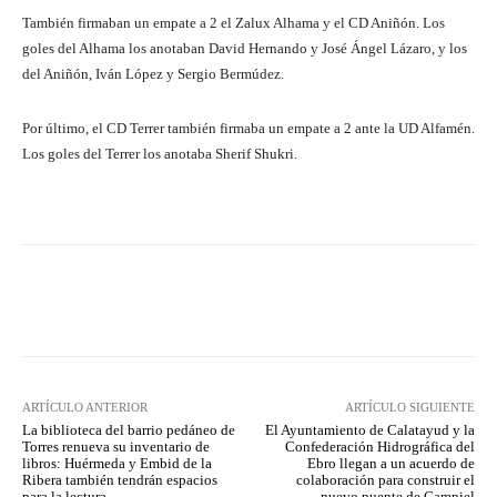
También firmaban un empate a 2 el Zalux Alhama y el CD Aniñón. Los
goles del Alhama los anotaban David Hernando y José Ángel Lázaro, y los
del Aniñón, Iván López y Sergio Bermúdez.
Por último, el CD Terrer también firmaba un empate a 2 ante la UD Alfamén.
Los goles del Terrer los anotaba Sherif Shukri.
Facebook
Twitter
Pinterest
ARTÍCULO ANTERIOR
ARTÍCULO SIGUIENTE
La biblioteca del barrio pedáneo de
El Ayuntamiento de Calatayud y la
Torres renueva su inventario de
Confederación Hidrográfica del
libros: Huérmeda y Embid de la
Ebro llegan a un acuerdo de
Ribera también tendrán espacios
colaboración para construir el
para la lectura
nuevo puente de Campiel