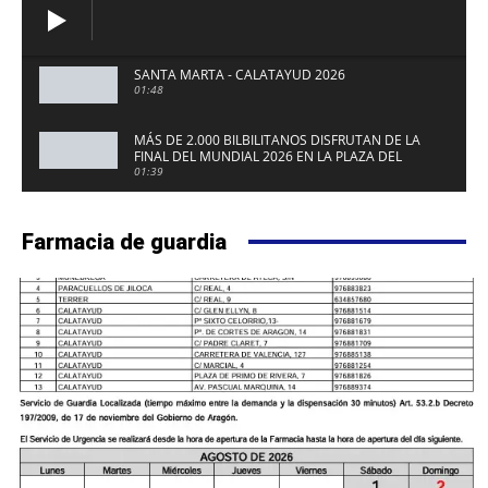
SANTA MARTA - CALATAYUD 2026
01:48
MÁS DE 2.000 BILBILITANOS DISFRUTAN DE LA
FINAL DEL MUNDIAL 2026 EN LA PLAZA DEL
FUERTE DE CALATAYUD
01:39
Farmacia de guardia