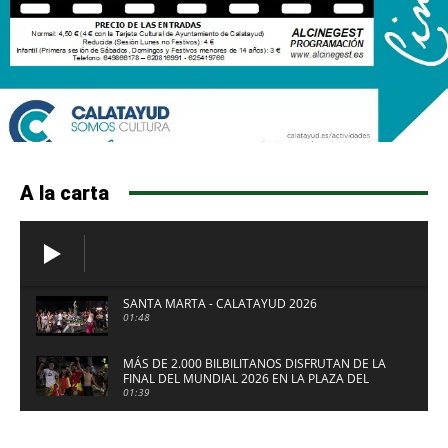
A la carta
SANTA MARTA - CALATAYUD 2026
01:48
MÁS DE 2.000 BILBILITANOS DISFRUTAN DE LA
FINAL DEL MUNDIAL 2026 EN LA PLAZA DEL
FUERTE DE CALATAYUD
01:39