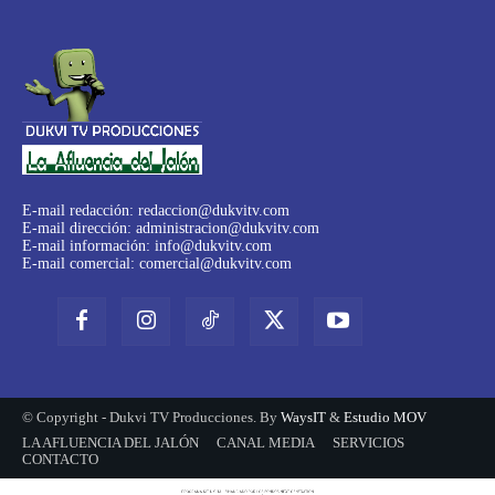
E-mail redacción:
redaccion@dukvitv.com
E-mail dirección:
administracion@dukvitv.com
E-mail información:
info@dukvitv.com
E-mail comercial:
comercial@dukvitv.com
© Copyright - Dukvi TV Producciones. By
WaysIT
&
Estudio MOV
LA AFLUENCIA DEL JALÓN
CANAL MEDIA
SERVICIOS
CONTACTO