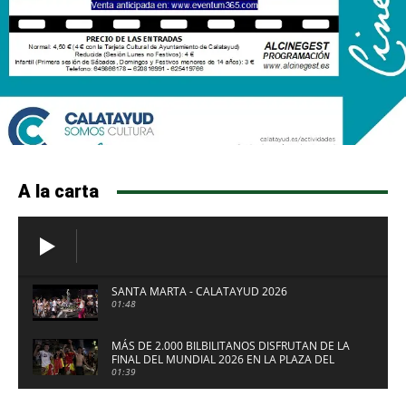
A la carta
SANTA MARTA - CALATAYUD 2026
01:48
MÁS DE 2.000 BILBILITANOS DISFRUTAN DE LA
FINAL DEL MUNDIAL 2026 EN LA PLAZA DEL
FUERTE DE CALATAYUD
01:39