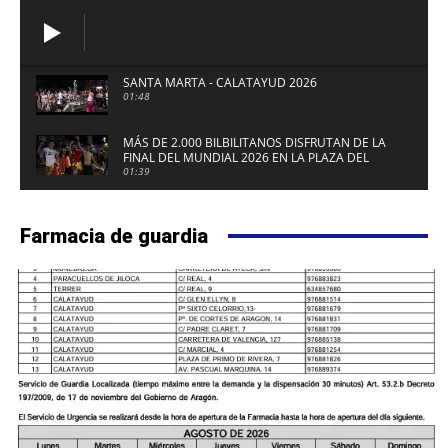
SANTA MARTA - CALATAYUD 2026
01:48
MÁS DE 2.000 BILBILITANOS DISFRUTAN DE LA
FINAL DEL MUNDIAL 2026 EN LA PLAZA DEL
FUERTE DE CALATAYUD
01:39
Farmacia de guardia