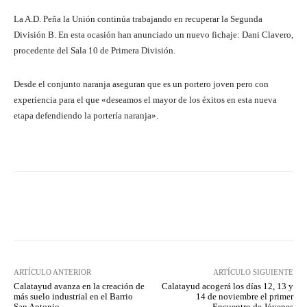
La A.D. Peña la Unión continúa trabajando en recuperar la Segunda
División B. En esta ocasión han anunciado un nuevo fichaje: Dani Clavero,
procedente del Sala 10 de Primera División.
Desde el conjunto naranja aseguran que es un portero joven pero con
experiencia para el que «deseamos el mayor de los éxitos en esta nueva
etapa defendiendo la portería naranja».
Facebook
Twitter
Pinterest
ARTÍCULO ANTERIOR
ARTÍCULO SIGUIENTE
Calatayud avanza en la creación de
Calatayud acogerá los días 12, 13 y
más suelo industrial en el Barrio
14 de noviembre el primer
San Antonio
Encuentro de Jóvenes