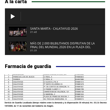
A la carta
SANTA MARTA - CALATAYUD 2026
01:48
MÁS DE 2.000 BILBILITANOS DISFRUTAN DE LA
FINAL DEL MUNDIAL 2026 EN LA PLAZA DEL
FUERTE DE CALATAYUD
01:39
Farmacia de guardia