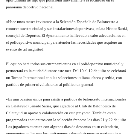
oportunidad de lujo que posiciona nuevamente a la localidad en el
panorama deportivo nacional.
«Hace unos meses invitamos a la Selección Española de Baloncesto a
conocer nuestra ciudad y sus instalaciones deportivas», relata Héctor Sarriá,
concejal de Deportes. El Ayuntamiento ha llevado a cabo adecuaciones en
el polideportivo municipal para atender las necesidades que requiere un
evento de tal magnitud.
El equipo hará todos sus entrenamientos en el polideportivo municipal y
pernoctará en la ciudad durante este mes. Del 10 al 12 de julio se celebrará
un Torneo Internacional con las selecciones italiana, checa y serbia, con
partidos de primer nivel abiertos al público en general.
«Es una ocasión única para asistir a partidos de baloncesto internacionales
en Calatayud», añade Sarriá, que agradece al Club de Baloncesto de
Calatayud su apoyo y colaboración en este proyecto. También están
programados encuentros con la selección francesa los días 21 y 22 de julio.
Los jugadores cuentan con algunos días de descanso en su calendario,
«momentos en los que les invitaremos a descubrir nuestro patrimonio y