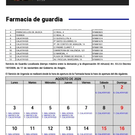
FUERTE DE CALATAYUD
Farmacia de guardia