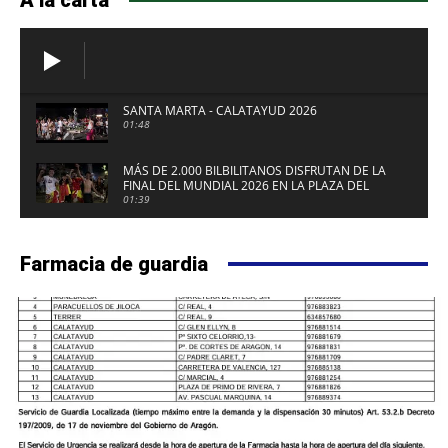
SANTA MARTA - CALATAYUD 2026
01:48
MÁS DE 2.000 BILBILITANOS DISFRUTAN DE LA
FINAL DEL MUNDIAL 2026 EN LA PLAZA DEL
FUERTE DE CALATAYUD
01:39
Farmacia de guardia