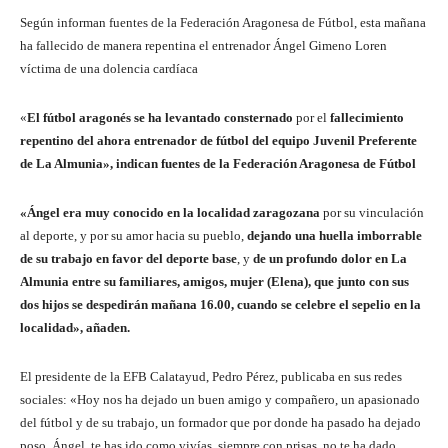
Según informan fuentes de la Federación Aragonesa de Fútbol, esta mañana
ha fallecido de manera repentina el entrenador Ángel Gimeno Loren
víctima de una dolencia cardíaca
«
El fútbol aragonés se ha levantado consternado
por el
fallecimiento
repentino del ahora entrenador de fútbol del equipo Juvenil Preferente
de La Almunia», indican fuentes de la Federación Aragonesa de Fútbol
«Ángel era muy conocido en la localidad zaragozana
por su vinculación
al deporte, y por su amor hacia su pueblo,
dejando una huella imborrable
de su trabajo en favor del deporte base
, y
de un profundo dolor en La
Almunia entre su familiares, amigos, mujer (Elena), que junto con sus
dos hijos se despedirán mañana 16.00, cuando se celebre el sepelio en la
localidad», añaden.
El presidente de la EFB Calatayud, Pedro Pérez, publicaba en sus redes
sociales: «Hoy nos ha dejado un buen amigo y compañero, un apasionado
del fútbol y de su trabajo, un formador que por donde ha pasado ha dejado
poso. Ángel, te has ido como vivías, siempre con prisas, no te ha dado