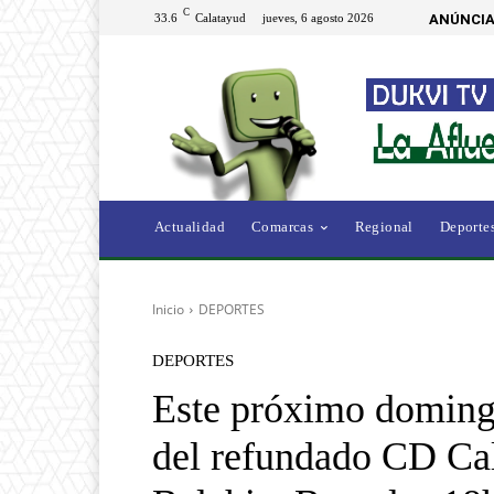
C
33.6
Calatayud
jueves, 6 agosto 2026
ANÚNCIA
Actualidad
Comarcas
Regional
Deporte
Inicio
DEPORTES
DEPORTES
Este próximo domingo
del refundado CD Cal