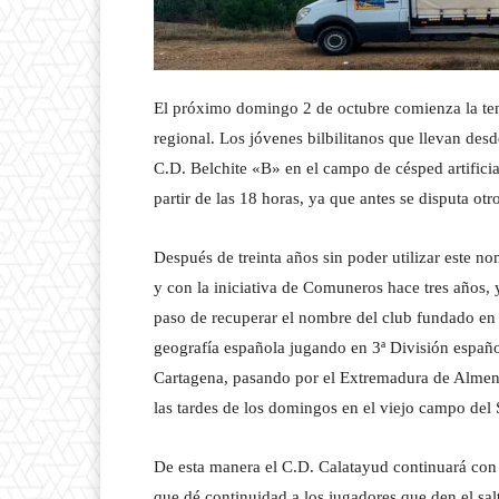
El próximo domingo 2 de octubre comienza la tem
regional. Los jóvenes bilbilitanos que llevan desd
C.D. Belchite «B» en el campo de césped artifici
partir de las 18 horas, ya que antes se disputa ot
Después de treinta años sin poder utilizar este n
y con la iniciativa de Comuneros hace tres años, y
paso de recuperar el nombre del club fundado en 
geografía española jugando en 3ª División español
Cartagena, pasando por el Extremadura de Almen
las tardes de los domingos en el viejo campo del 
De esta manera el C.D. Calatayud continuará con
que dé continuidad a los jugadores que den el sal