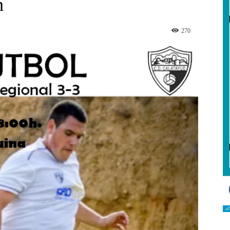
h
270