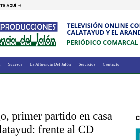
TE AQUÍ
TELEVISIÓN ONLINE C
CALATAYUD Y EL ARAN
PERIÓDICO COMARCAL
s
Sucesos
La Afluencia Del Jalón
Servicios
Contacto
, primer partido en casa
C
atayud: frente al CD