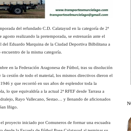
porada del refundado C.D. Calatayud en la categoría de 2ª
e agosto realizando la pretemporada, se estrenarán ante el
al del Eduardo Marquina de la Ciudad Deportiva Bilbilitana a
ro encuentro de la misma categoría.
ombre en la Federación Aragonesa de Fútbol, tras su disolución
 la cesión de todo el material, los mismos directivos dieron el
1946 y que recorrió en sus años de esplendor toda la
a, lo que equivaldría a la actual 2ª RFEF desde Tarrasa a
dralejo, Rayo Vallecano, Sestao… y llenando de aficionados
N
San Iñigo.
 el proyecto iniciado por Comuneros de formar una escuadra
to desde la Escuela de Fútbol Base Calatayud al terminar su