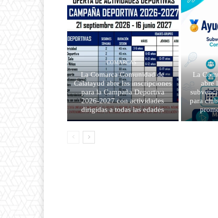
COMARCAS
La Comarca Comunidad de
La Comu
Calatayud abre las inscripciones
abre 
para la Campaña Deportiva
subvenci
2026-2027 con actividades
para clu
dirigidas a todas las edades
prome