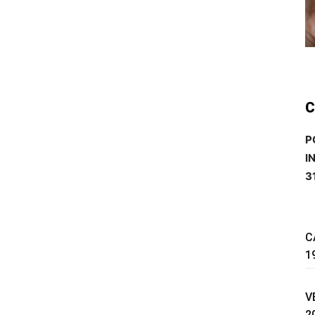
C
P
I
3
C
1
V
2