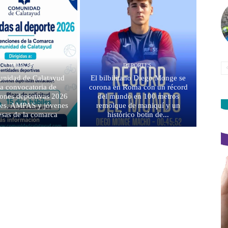
COMARCAS
DEPORTES
nidad de Calatayud
El bilbilitano Diego Monge se
la convocatoria de
corona en Roma con un récord
ones deportivas 2026
del mundo en 100 metros
bes, AMPAS y jóvenes
remolque de maniquí y un
sas de la comarca
histórico botín de...