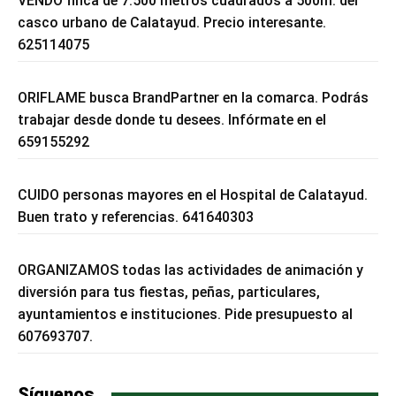
VENDO finca de 7.500 metros cuadrados a 500m. del
casco urbano de Calatayud. Precio interesante.
625114075
ORIFLAME busca BrandPartner en la comarca. Podrás
trabajar desde donde tu desees. Infórmate en el
659155292
CUIDO personas mayores en el Hospital de Calatayud.
Buen trato y referencias. 641640303
ORGANIZAMOS todas las actividades de animación y
diversión para tus fiestas, peñas, particulares,
ayuntamientos e instituciones. Pide presupuesto al
607693707.
Síguenos