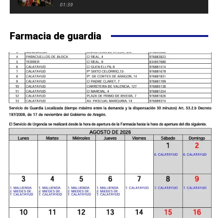
FUERTE DE CALATAYUD
01:39
Farmacia de guardia