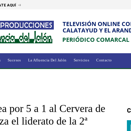
TE AQUÍ
TELEVISIÓN ONLINE C
CALATAYUD Y EL ARAN
PERIÓDICO COMARCAL
s
Sucesos
La Afluencia Del Jalón
Servicios
Contacto
a por 5 a 1 al Cervera de
C
a el liderato de la 2ª