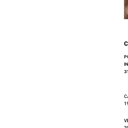
C
P
I
3
C
1
V
2