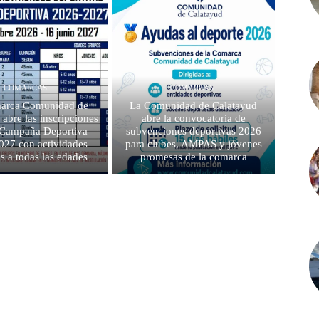
COMARCAS
COMARCAS
arca Comunidad de
La Comunidad de Calatayud
 abre las inscripciones
abre la convocatoria de
a Campaña Deportiva
subvenciones deportivas 2026
027 con actividades
para clubes, AMPAS y jóvenes
as a todas las edades
promesas de la comarca