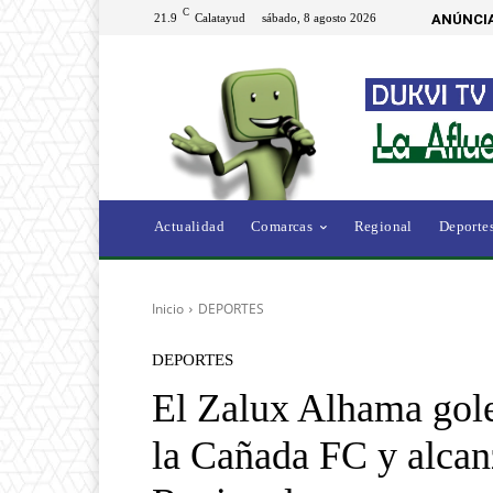
C
21.9
Calatayud
sábado, 8 agosto 2026
ANÚNCIA
Actualidad
Comarcas
Regional
Deporte
Inicio
DEPORTES
DEPORTES
El Zalux Alhama gole
la Cañada FC y alcanz