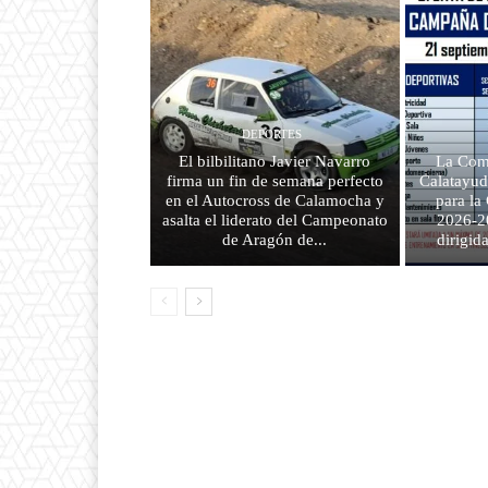
DEPORTES
El bilbilitano Javier Navarro
La Com
firma un fin de semana perfecto
Calatayud
en el Autocross de Calamocha y
para l
asalta el liderato del Campeonato
2026-2
de Aragón de...
dirigid