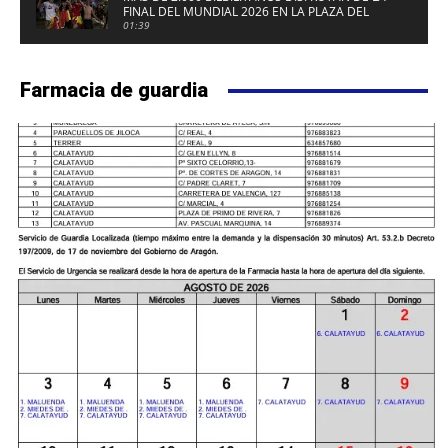
FINAL DEL MUNDIAL 2026 EN LA PLAZA DEL
FUERTE DE CALATAYUD
01:39
Farmacia de guardia