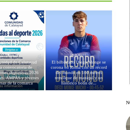
COMARCAS
DEPORTES
nidad de Calatayud
El bilbilitano Diego Monge se
la convocatoria de
corona en Roma con un récord
ones deportivas 2026
del mundo en 100 metros
bes, AMPAS y jóvenes
remolque de maniquí y un
sas de la comarca
histórico botín de...
N