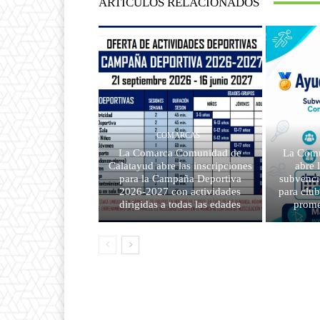
ARTÍCULOS RELACIONADOS
COMARCAS
La Comarca Comunidad de
La Comu
Calatayud abre las inscripciones
abre 
para la Campaña Deportiva
subvenci
2026-2027 con actividades
para clu
dirigidas a todas las edades
prome