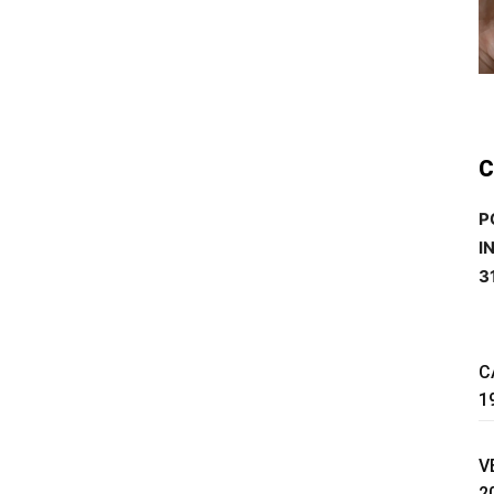
C
P
I
3
C
1
V
2