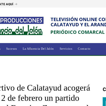
ATE AQUÍ
TELEVISIÓN ONLINE C
CALATAYUD Y EL ARAN
PERIÓDICO COMARCAL
s
Sucesos
La Afluencia Del Jalón
Servicios
Contacto
rtivo de Calatayud acogerá
C
2 de febrero un partido