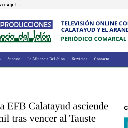
TE AQUÍ
TELEVISIÓN ONLINE C
CALATAYUD Y EL ARAN
PERIÓDICO COMARCAL
s
Sucesos
La Afluencia Del Jalón
Servicios
Contacto
 la EFB Calatayud asciende
C
il tras vencer al Tauste