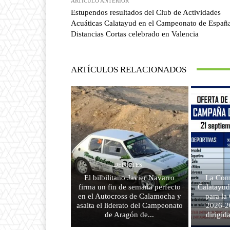
ARTÍCULO ANTERIOR
Estupendos resultados del Club de Actividades
Acuáticas Calatayud en el Campeonato de Españ
Distancias Cortas celebrado en Valencia
ARTÍCULOS RELACIONADOS
DEPORTES
El bilbilitano Javier Navarro
La Com
firma un fin de semana perfecto
Calatayud
en el Autocross de Calamocha y
para l
asalta el liderato del Campeonato
2026-2
de Aragón de...
dirigid