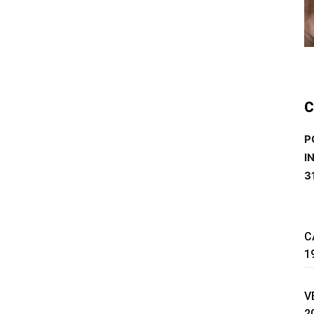
C
P
I
3
C
1
V
2