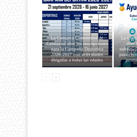
COMARCAS
La Comarca Comunidad de
La Comu
Calatayud abre las inscripciones
abre 
para la Campaña Deportiva
subvenci
2026-2027 con actividades
para clu
dirigidas a todas las edades
prome