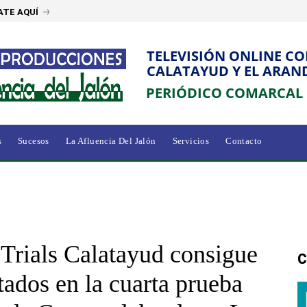
ATE AQUÍ
TELEVISIÓN ONLINE C
CALATAYUD Y EL ARAN
PERIÓDICO COMARCAL
s
Sucesos
La Afluencia Del Jalón
Servicios
Contacto
 Trials Calatayud consigue
C
tados en la cuarta prueba