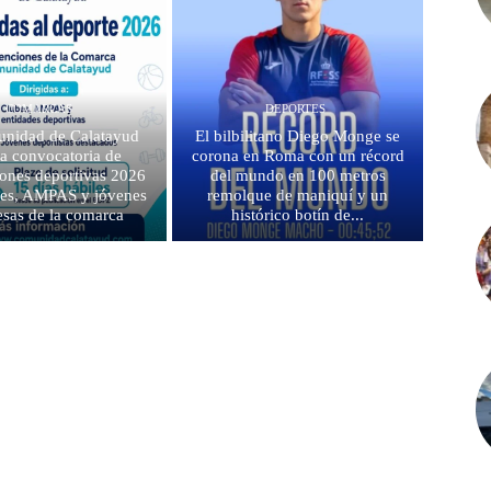
COMARCAS
DEPORTES
nidad de Calatayud
El bilbilitano Diego Monge se
la convocatoria de
corona en Roma con un récord
ones deportivas 2026
del mundo en 100 metros
bes, AMPAS y jóvenes
remolque de maniquí y un
sas de la comarca
histórico botín de...