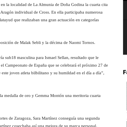
en la localidad de La Almunia de Doña Godina la cuarta cita
ragón individual de Cross. En ella participaba numerosa
Calatayud que realizaban una gran actuación en categorías
posición de Malak Sebli y la décima de Naomi Tornos.
a sub18 masculina para Ismael Sellan, resultado que le
en el Campeonato de España que se celebrará el próximo 27 de
F
este joven atleta bilbilitano y su humildad en el día a día”,
a la medalla de oro y Gemma Montón una meritoria cuarta
eportes de Zaragoza, Sara Martínez conseguía una segunda
artínez cosechaba así una mejora de su marca personal.