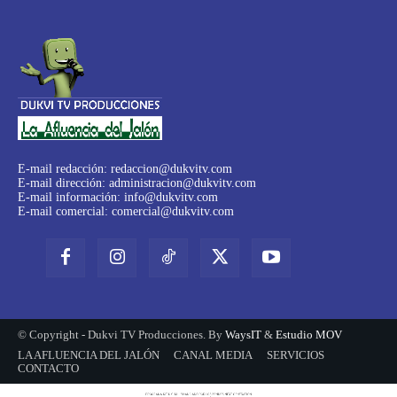
E-mail redacción:
redaccion@dukvitv.com
E-mail dirección:
administracion@dukvitv.com
E-mail información:
info@dukvitv.com
E-mail comercial:
comercial@dukvitv.com
© Copyright - Dukvi TV Producciones. By
WaysIT
&
Estudio MOV
LA AFLUENCIA DEL JALÓN
CANAL MEDIA
SERVICIOS
CONTACTO