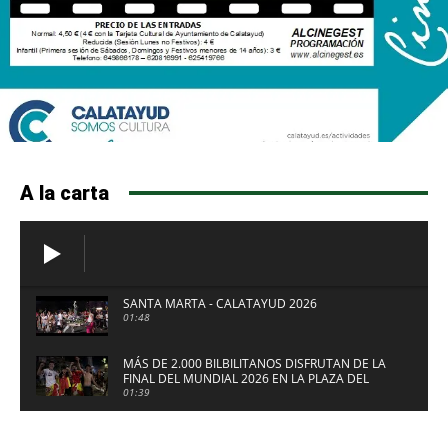
A la carta
SANTA MARTA - CALATAYUD 2026
01:48
MÁS DE 2.000 BILBILITANOS DISFRUTAN DE LA
FINAL DEL MUNDIAL 2026 EN LA PLAZA DEL
FUERTE DE CALATAYUD
01:39