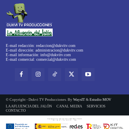
E-mail redacción:
redaccion@dukvitv.com
E-mail dirección:
administracion@dukvitv.com
E-mail información:
info@dukvitv.com
E-mail comercial:
comercial@dukvitv.com
© Copyright - Dukvi TV Producciones. By
WaysIT
&
Estudio MOV
LA AFLUENCIA DEL JALÓN
CANAL MEDIA
SERVICIOS
CONTACTO