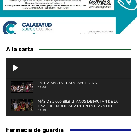
A la carta
SANTA MARTA - CALATAYUD 2026
01:48
MÁS DE 2.000 BILBILITANOS DISFRUTAN DE LA
FINAL DEL MUNDIAL 2026 EN LA PLAZA DEL
FUERTE DE CALATAYUD
01:39
Farmacia de guardia