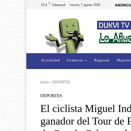
C
33.4
Calatayud
viernes, 7 agosto 2026
ANÚNCI
Actualidad
Comarcas
Regional
Deporte
Inicio
DEPORTES
DEPORTES
El ciclista Miguel In
ganador del Tour de F