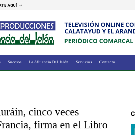
ATE AQUÍ
TELEVISIÓN ONLINE C
CALATAYUD Y EL ARAN
PERIÓDICO COMARCAL
s
Sucesos
La Afluencia Del Jalón
Servicios
Contacto
duráin, cinco veces
C
rancia, firma en el Libro