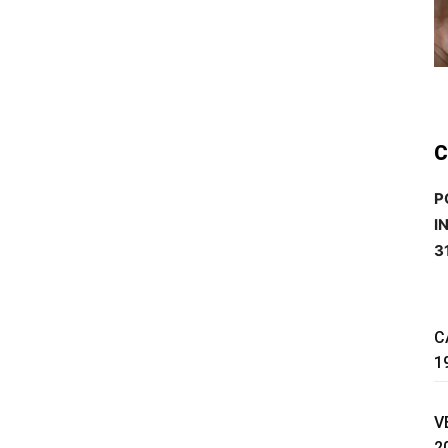
C
P
I
3
C
1
V
2