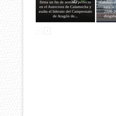
firma un fin de semana perfecto
Calatayud
en el Autocross de Calamocha y
para l
asalta el liderato del Campeonato
2026-2
de Aragón de...
dirigid