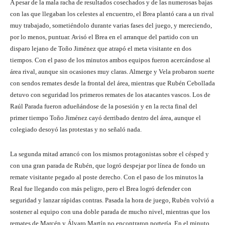
A pesar de la mala racha de resultados cosechados y de las numerosas bajas
con las que llegaban los celestes al encuentro, el Brea plantó cara a un rival
muy trabajado, sometiéndolo durante varias fases del juego, y mereciendo,
por lo menos, puntuar. Avisó el Brea en el arranque del partido con un
disparo lejano de Toño Jiménez que atrapó el meta visitante en dos
tiempos. Con el paso de los minutos ambos equipos fueron acercándose al
área rival, aunque sin ocasiones muy claras. Almerge y Vela probaron suerte
con sendos remates desde la frontal del área, mientras que Rubén Cebollada
detuvo con seguridad los primeros remates de los atacantes vascos. Los de
Raúl Parada fueron adueñándose de la posesión y en la recta final del
primer tiempo Toño Jiménez cayó derribado dentro del área, aunque el
colegiado desoyó las protestas y no señaló nada.
La segunda mitad arrancó con los mismos protagonistas sobre el césped y
con una gran parada de Rubén, que logró despejar por línea de fondo un
remate visitante pegado al poste derecho. Con el paso de los minutos la
Real fue llegando con más peligro, pero el Brea logró defender con
seguridad y lanzar rápidas contras. Pasada la hora de juego, Rubén volvió a
sostener al equipo con una doble parada de mucho nivel, mientras que los
remates de Marcén y Álvaro Martín no encontraron portería. En el minuto