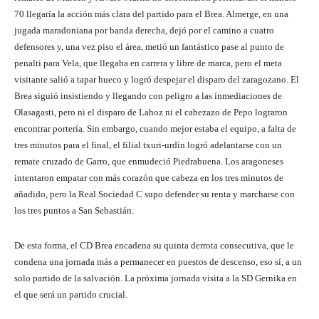
70 llegaría la acción más clara del partido para el Brea. Almerge, en una
jugada maradoniana por banda derecha, dejó por el camino a cuatro
defensores y, una vez piso el área, metió un fantástico pase al punto de
penalti para Vela, que llegaba en carrera y libre de marca, pero el meta
visitante salió a tapar hueco y logró despejar el disparo del zaragozano. El
Brea siguió insistiendo y llegando con peligro a las inmediaciones de
Olasagasti, pero ni el disparo de Lahoz ni el cabezazo de Pepo lograron
encontrar portería. Sin embargo, cuando mejor estaba el equipo, a falta de
tres minutos para el final, el filial txuri-urdin logró adelantarse con un
remate cruzado de Garro, que enmudeció Piedrabuena. Los aragoneses
intentaron empatar con más corazón que cabeza en los tres minutos de
añadido, pero la Real Sociedad C supo defender su renta y marcharse con
los tres puntos a San Sebastián.
De esta forma, el CD Brea encadena su quinta derrota consecutiva, que le
condena una jornada más a permanecer en puestos de descenso, eso sí, a un
solo partido de la salvación. La próxima jornada visita a la SD Gernika en
el que será un partido crucial.