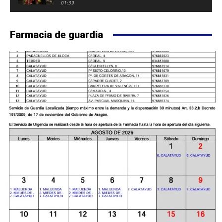
FUERTE DE CALATAYUD
01:39
Farmacia de guardia