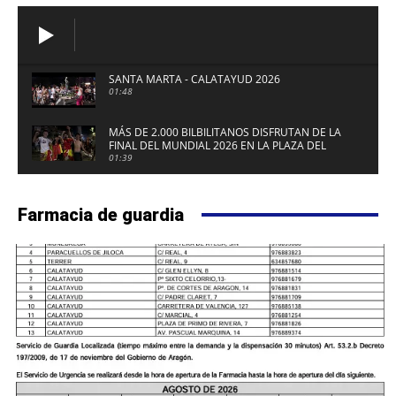
SANTA MARTA - CALATAYUD 2026
01:48
MÁS DE 2.000 BILBILITANOS DISFRUTAN DE LA
FINAL DEL MUNDIAL 2026 EN LA PLAZA DEL
FUERTE DE CALATAYUD
01:39
Farmacia de guardia