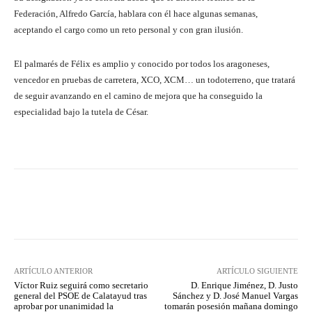
Federación, Alfredo García, hablara con él hace algunas semanas,
aceptando el cargo como un reto personal y con gran ilusión.
El palmarés de Félix es amplio y conocido por todos los aragoneses,
vencedor en pruebas de carretera, XCO, XCM… un todoterreno, que tratará
de seguir avanzando en el camino de mejora que ha conseguido la
especialidad bajo la tutela de César.
Facebook
Twitter
Pinterest
ARTÍCULO ANTERIOR
ARTÍCULO SIGUIENTE
Víctor Ruiz seguirá como secretario
D. Enrique Jiménez, D. Justo
general del PSOE de Calatayud tras
Sánchez y D. José Manuel Vargas
aprobar por unanimidad la
tomarán posesión mañana domingo