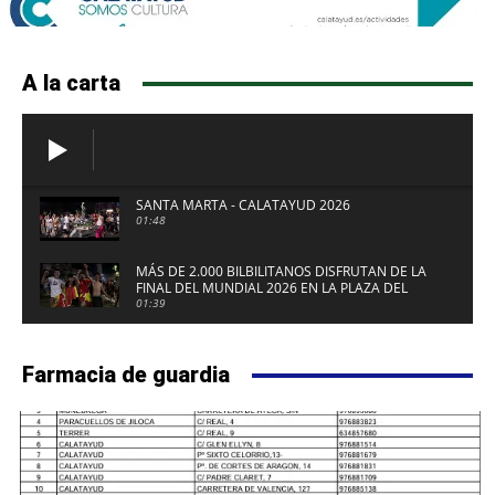
A la carta
SANTA MARTA - CALATAYUD 2026
01:48
MÁS DE 2.000 BILBILITANOS DISFRUTAN DE LA
FINAL DEL MUNDIAL 2026 EN LA PLAZA DEL
FUERTE DE CALATAYUD
01:39
Farmacia de guardia