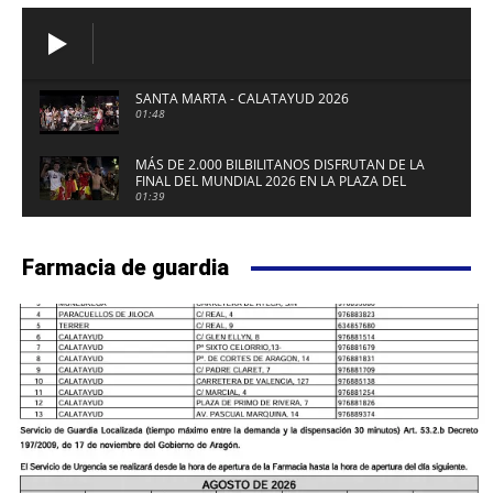
SANTA MARTA - CALATAYUD 2026
01:48
MÁS DE 2.000 BILBILITANOS DISFRUTAN DE LA
FINAL DEL MUNDIAL 2026 EN LA PLAZA DEL
FUERTE DE CALATAYUD
01:39
Farmacia de guardia