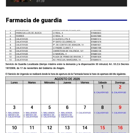
FUERTE DE CALATAYUD
01:39
Farmacia de guardia