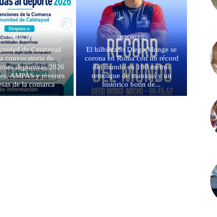
COMARCAS
DEPORTES
nidad de Calatayud
El bilbilitano Diego Monge se
la convocatoria de
corona en Roma con un récord
ones deportivas 2026
del mundo en 100 metros
bes, AMPAS y jóvenes
remolque de maniquí y un
sas de la comarca
histórico botín de...