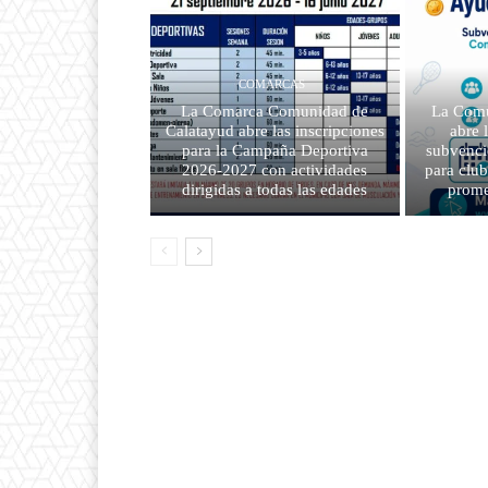
COMARCAS
La Comarca Comunidad de
La Comu
Calatayud abre las inscripciones
abre 
para la Campaña Deportiva
subvenci
2026-2027 con actividades
para clu
dirigidas a todas las edades
prome