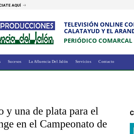
IATE AQUÍ
TELEVISIÓN ONLINE C
CALATAYUD Y EL ARAN
PERIÓDICO COMARCAL
s
Sucesos
La Afluencia Del Jalón
Servicios
Contacto
 y una de plata para el
C
onge en el Campeonato de