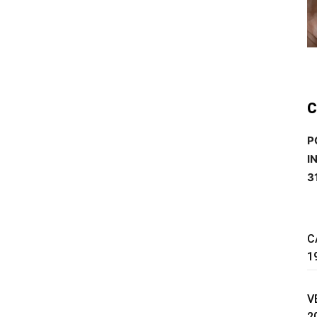
C
P
I
3
C
1
V
2