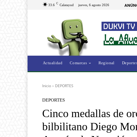
C
33.6
Calatayud
jueves, 6 agosto 2026
ANÚNC
Actualidad
Comarcas
Regional
Deporte
Inicio
DEPORTES
DEPORTES
Cinco medallas de oro
bilbilitano Diego M