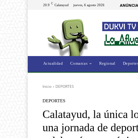
C
20.9
Calatayud
jueves, 6 agosto 2026
ANÚNCIA
Actualidad
Comarcas
Regional
Deporte
Inicio
DEPORTES
DEPORTES
Calatayud, la única 
una jornada de depor