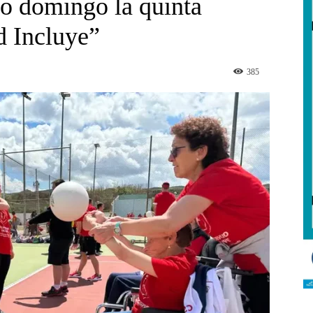
mo domingo la quinta
d Incluye”
385