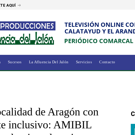
TE AQUÍ
TELEVISIÓN ONLINE C
CALATAYUD Y EL ARAN
PERIÓDICO COMARCAL
s
Sucesos
La Afluencia Del Jalón
Servicios
Contacto
localidad de Aragón con
C
te inclusivo: AMIBIL