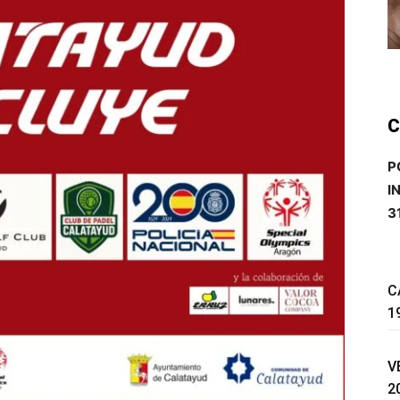
C
P
I
3
C
1
V
2