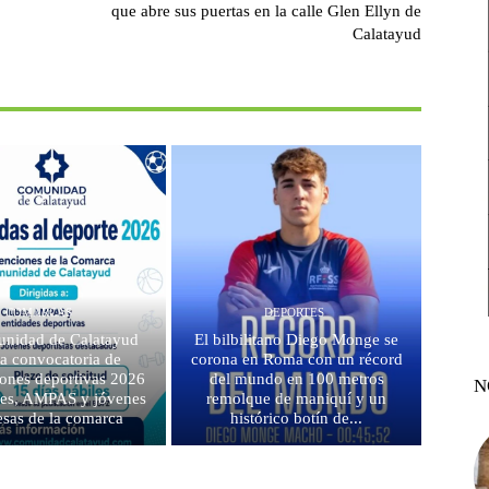
que abre sus puertas en la calle Glen Ellyn de
Calatayud
COMARCAS
DEPORTES
nidad de Calatayud
El bilbilitano Diego Monge se
la convocatoria de
corona en Roma con un récord
ones deportivas 2026
del mundo en 100 metros
N
bes, AMPAS y jóvenes
remolque de maniquí y un
sas de la comarca
histórico botín de...