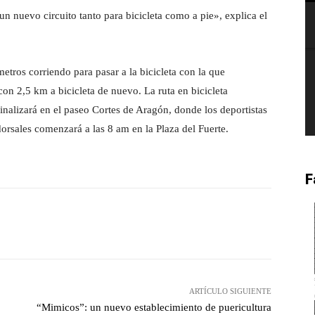
n nuevo circuito tanto para bicicleta como a pie», explica el
etros corriendo para pasar a la bicicleta con la que
on 2,5 km a bicicleta de nuevo. La ruta en bicicleta
 finalizará en el paseo Cortes de Aragón, donde los deportistas
orsales comenzará a las 8 am en la Plaza del Fuerte.
F
witter
Pinterest
WhatsApp
ARTÍCULO SIGUIENTE
“Mimicos”: un nuevo establecimiento de puericultura