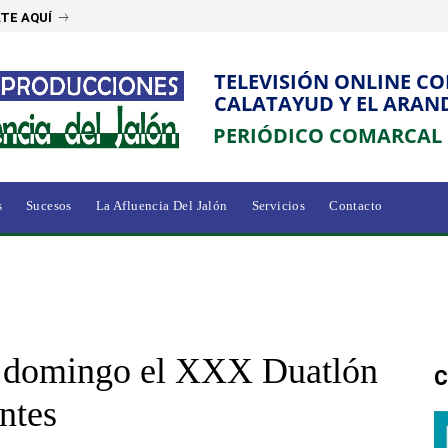
TE AQUÍ
TELEVISIÓN ONLINE C
CALATAYUD Y EL ARAN
PERIÓDICO COMARCAL
s
Sucesos
La Afluencia Del Jalón
Servicios
Contacto
e domingo el XXX Duatlón
C
ntes