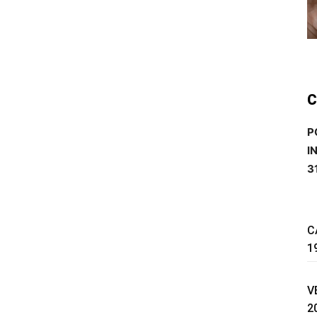
C
P
I
3
C
1
V
2