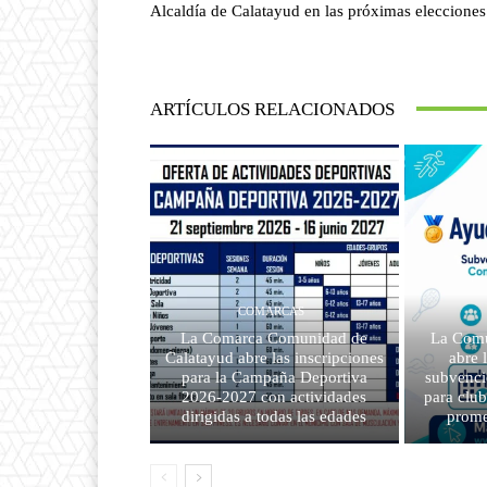
Alcaldía de Calatayud en las próximas elecciones
ARTÍCULOS RELACIONADOS
COMARCAS
La Comarca Comunidad de
La Comu
Calatayud abre las inscripciones
abre 
para la Campaña Deportiva
subvenci
2026-2027 con actividades
para clu
dirigidas a todas las edades
prome