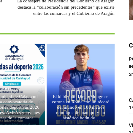
ta
La consejera de Presidencia del Gobierno de Aragón
destaca la “colaboración sin precedentes” que existe
entre las comarcas y el Gobierno de Aragón
C
P
I
3
COMARCAS
DEPORTES
nidad de Calatayud
El bilbilitano Diego Monge se
C
la convocatoria de
corona en Roma con un récord
1
ones deportivas 2026
del mundo en 100 metros
bes, AMPAS y jóvenes
remolque de maniquí y un
sas de la comarca
histórico botín de...
V
2