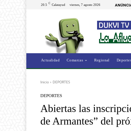
C
20.5
Calatayud
viernes, 7 agosto 2026
ANÚNCI
Actualidad
Comarcas
Regional
Deporte
Inicio
DEPORTES
DEPORTES
Abiertas las inscripci
de Armantes” del pró