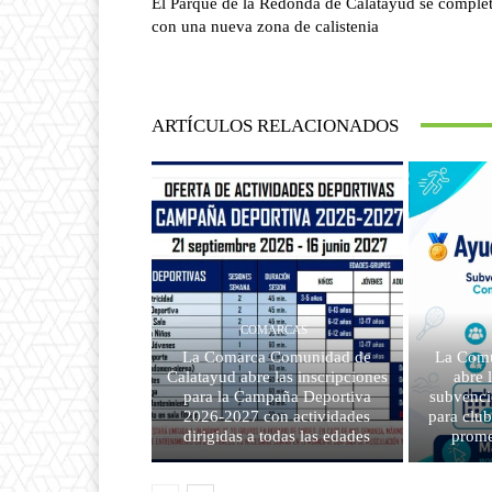
El Parque de la Redonda de Calatayud se comple
con una nueva zona de calistenia
ARTÍCULOS RELACIONADOS
COMARCAS
La Comarca Comunidad de
La Comu
Calatayud abre las inscripciones
abre 
para la Campaña Deportiva
subvenci
2026-2027 con actividades
para clu
dirigidas a todas las edades
prome