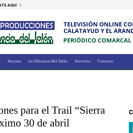
ATE AQUÍ
TELEVISIÓN ONLINE C
CALATAYUD Y EL ARAN
PERIÓDICO COMARCAL
s
Sucesos
La Afluencia Del Jalón
Servicios
Contacto
ones para el Trail “Sierra
C
ximo 30 de abril