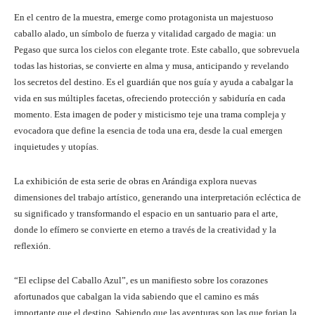
En el centro de la muestra, emerge como protagonista un majestuoso
caballo alado, un símbolo de fuerza y vitalidad cargado de magia: un
Pegaso que surca los cielos con elegante trote. Este caballo, que sobrevuela
todas las historias, se convierte en alma y musa, anticipando y revelando
los secretos del destino. Es el guardián que nos guía y ayuda a cabalgar la
vida en sus múltiples facetas, ofreciendo protección y sabiduría en cada
momento. Esta imagen de poder y misticismo teje una trama compleja y
evocadora que define la esencia de toda una era, desde la cual emergen
inquietudes y utopías.
La exhibición de esta serie de obras en Arándiga explora nuevas
dimensiones del trabajo artístico, generando una interpretación ecléctica de
su significado y transformando el espacio en un santuario para el arte,
donde lo efímero se convierte en eterno a través de la creatividad y la
reflexión.
“El eclipse del Caballo Azul”, es un manifiesto sobre los corazones
afortunados que cabalgan la vida sabiendo que el camino es más
importante que el destino. Sabiendo que las aventuras son las que forjan la