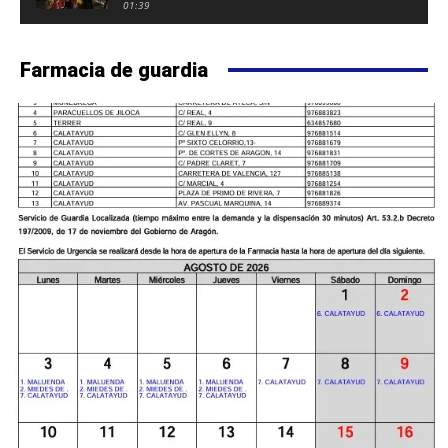
FUERTE DE CALATAYUD
01:39
Farmacia de guardia