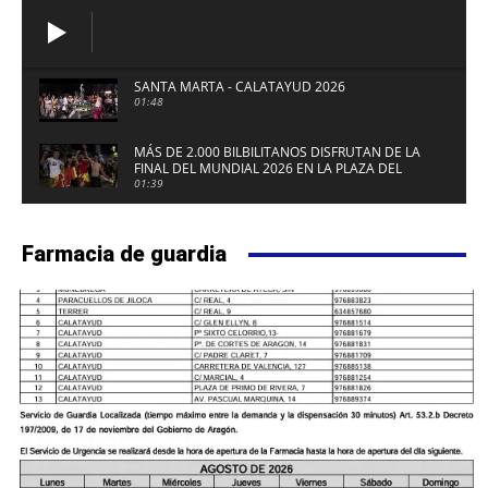
SANTA MARTA - CALATAYUD 2026
01:48
MÁS DE 2.000 BILBILITANOS DISFRUTAN DE LA
FINAL DEL MUNDIAL 2026 EN LA PLAZA DEL
FUERTE DE CALATAYUD
01:39
Farmacia de guardia