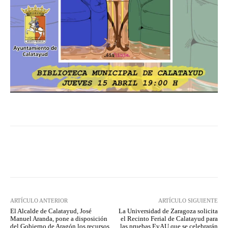
Facebook
Twitter
Pinterest
ARTÍCULO ANTERIOR
ARTÍCULO SIGUIENTE
El Alcalde de Calatayud, José
La Universidad de Zaragoza solicita
Manuel Aranda, pone a disposición
el Recinto Ferial de Calatayud para
del Gobierno de Aragón los recursos
las pruebas EvAU que se celebrarán