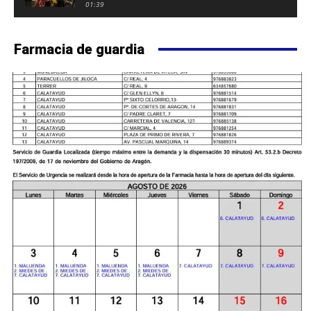
FUERTE DE CALATAYUD
01:39
Farmacia de guardia