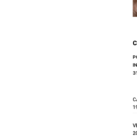
C
P
I
3
C
1
V
2