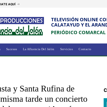
IATE AQUÍ
TELEVISIÓN ONLINE C
CALATAYUD Y EL ARAN
PERIÓDICO COMARCAL
s
Sucesos
La Afluencia Del Jalón
Servicios
Contacto
usta y Santa Rufina de
C
misma tarde un concierto