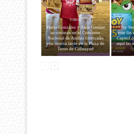
TOROS
C
Mario González y Aitor Genzor
“Toy Sto
se coronan en el Concurso
este fin
Nacional de Anillas celebrado
Capitol d
esta misma tarde en la Plaza de
aquí las s
Toros de Calatayud