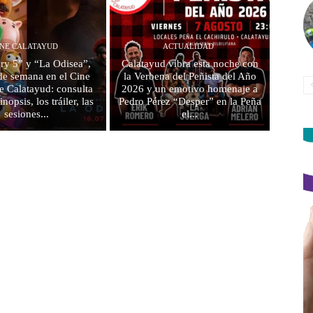
INE CALATAYUD
ACTUALIDAD
ry 5” y “La Odisea”,
Calatayud vibra esta noche con
 de semana en el Cine
la Verbena del Peñista del Año
e Calatayud: consulta
2026 y un emotivo homenaje a
inopsis, los tráiler, las
Pedro Pérez “Desper” en la Peña
sesiones...
el...