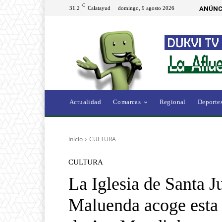
C
31.2
Calatayud
domingo, 9 agosto 2026
ANÚNC
Actualidad
Comarcas
Regional
Deporte
Inicio
CULTURA
CULTURA
La Iglesia de Santa J
Maluenda acoge esta 