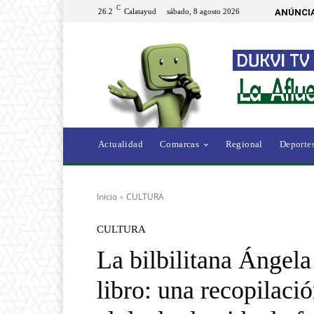
C
26.2
Calatayud
sábado, 8 agosto 2026
ANÚNCIA
Actualidad
Comarcas
Regional
Deporte
Inicio
CULTURA
CULTURA
La bilbilitana Ángel
libro: una recopilaci