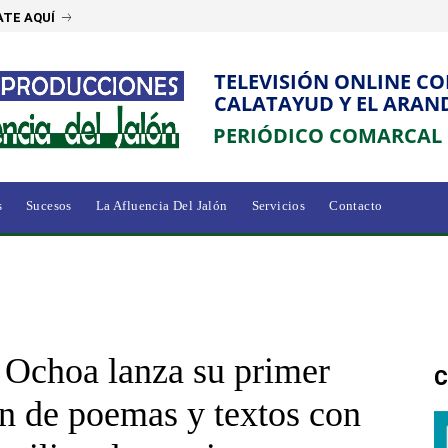
TE AQUÍ
TELEVISIÓN ONLINE C
CALATAYUD Y EL ARAN
PERIÓDICO COMARCAL
s
Sucesos
La Afluencia Del Jalón
Servicios
Contacto
a Ochoa lanza su primer
C
ón de poemas y textos con