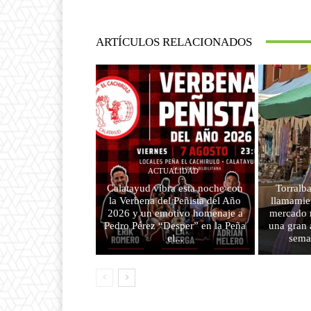
ARTÍCULOS RELACIONADOS
ACTUALIDAD
Calatayud vibra esta noche con
Torralba
la Verbena del Peñista del Año
llamamien
2026 y un emotivo homenaje a
mercado m
Pedro Pérez “Desper” en la Peña
una gran 
el...
sema