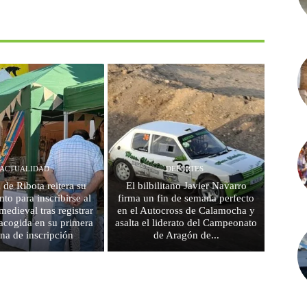
ACTUALIDAD
DEPORTES
 de Ribota reitera su
El bilbilitano Javier Navarro
to para inscribirse al
firma un fin de semana perfecto
edieval tras registrar
en el Autocross de Calamocha y
acogida en su primera
asalta el liderato del Campeonato
na de inscripción
de Aragón de...