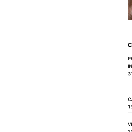
C
P
I
3
C
1
V
2