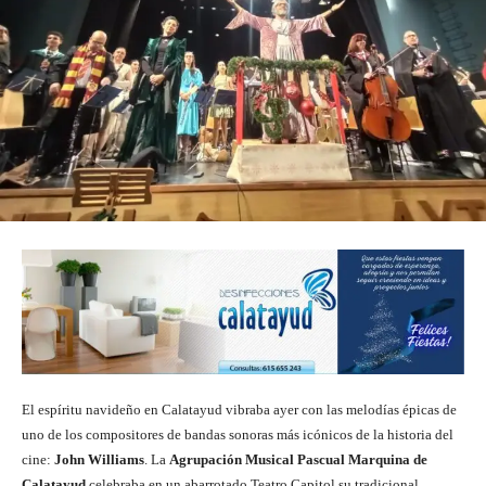
El espíritu navideño en Calatayud vibraba ayer con las melodías épicas de
uno de los compositores de bandas sonoras más icónicos de la historia del
cine:
John Williams
. La
Agrupación Musical Pascual Marquina de
Calatayud
celebraba en un abarrotado Teatro Capitol su tradicional