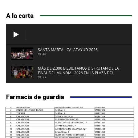
A la carta
SANTA MARTA - CALATAYUD 2026
01:48
MÁS DE 2.000 BILBILITANOS DISFRUTAN DE LA
FINAL DEL MUNDIAL 2026 EN LA PLAZA DEL
FUERTE DE CALATAYUD
01:39
Farmacia de guardia