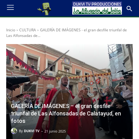
Inicio
CULTURA
GALERÍA DE IMÁGENES - el gran desfile triunfal de
Las Alfonsadas de...
GALERÍA DE IMÁGENES – el gran desfile
triunfal de Las Alfonsadas de Calatayud, en
fotos
-
By
DUKVI TV
21 junio 2025