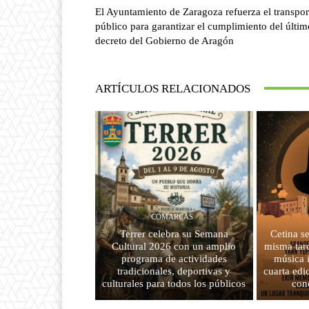
El Ayuntamiento de Zaragoza refuerza el transpor
público para garantizar el cumplimiento del últim
decreto del Gobierno de Aragón
ARTÍCULOS RELACIONADOS
COMARCAS
Terrer celebra su Semana
Cetina s
Cultural 2026 con un amplio
misma tard
programa de actividades
música 
tradicionales, deportivas y
cuarta edi
culturales para todos los públicos
con