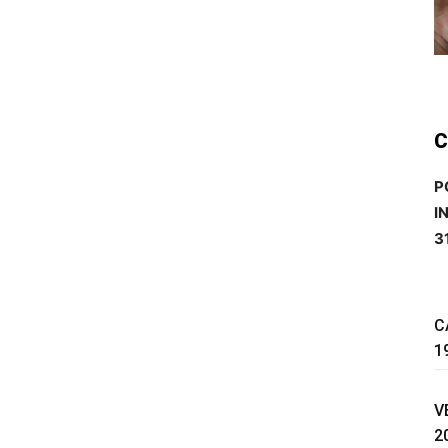
C
P
I
3
C
1
V
2