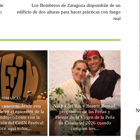
te
Los Bomberos de Zaragoza dispondrán de un
o
edificio de dos alturas para hacer prácticas con fuego
real
COMARCAS
CULTURA
e convierte desde esta
Nacho del Rio y Beatriz Bernad,
N
e en el epicentro de la
pregoneros de las Ferias y
independiente con la
Fiestas de la Virgen de la Peña
ción del CetIN Festival:
de Calatayud 2026 cuando
oce aquí todos...
cumplen tres...