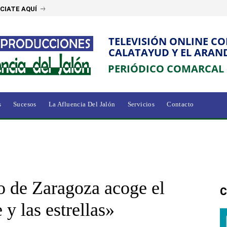
CIATE AQUÍ
TELEVISIÓN ONLINE C
CALATAYUD Y EL ARAN
PERIÓDICO COMARCAL
s
Sucesos
La Afluencia Del Jalón
Servicios
Contacto
o de Zaragoza acoge el
C
y las estrellas»