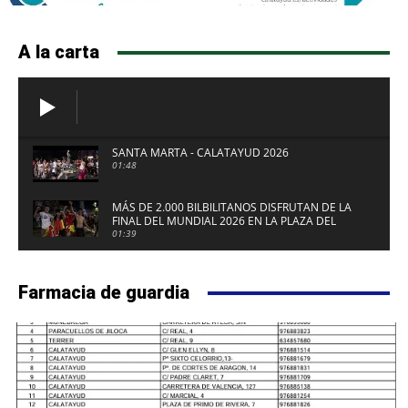
A la carta
SANTA MARTA - CALATAYUD 2026
01:48
MÁS DE 2.000 BILBILITANOS DISFRUTAN DE LA
FINAL DEL MUNDIAL 2026 EN LA PLAZA DEL
FUERTE DE CALATAYUD
01:39
Farmacia de guardia