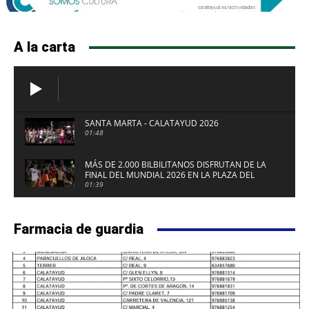
A la carta
SANTA MARTA - CALATAYUD 2026
01:48
MÁS DE 2.000 BILBILITANOS DISFRUTAN DE LA
FINAL DEL MUNDIAL 2026 EN LA PLAZA DEL
FUERTE DE CALATAYUD
01:39
Farmacia de guardia