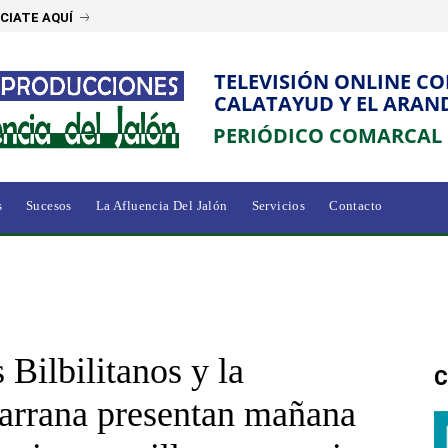
CIATE AQUÍ
TELEVISIÓN ONLINE C
CALATAYUD Y EL ARAN
PERIÓDICO COMARCAL
s
Sucesos
La Afluencia Del Jalón
Servicios
Contacto
 Bilbilitanos y la
C
arrana presentan mañana