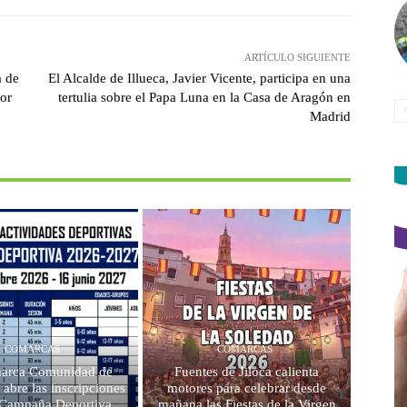
ARTÍCULO SIGUIENTE
a de
El Alcalde de Illueca, Javier Vicente, participa en una
por
tertulia sobre el Papa Luna en la Casa de Aragón en
Madrid
COMARCAS
COMARCAS
arca Comunidad de
Fuentes de Jiloca calienta
 abre las inscripciones
motores para celebrar desde
a Campaña Deportiva
mañana las Fiestas de la Virgen