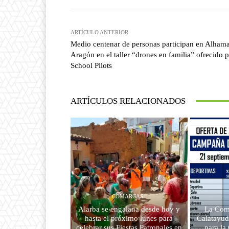
ARTÍCULO ANTERIOR
Medio centenar de personas participan en Alham
Aragón en el taller “drones en familia” ofrecido 
School Pilots
ARTÍCULOS RELACIONADOS
COMARCAS
Alarba se engalana desde hoy y
La Com
hasta el próximo lunes para
Calatayud
celebrar sus Fiestas Patronales en
para l