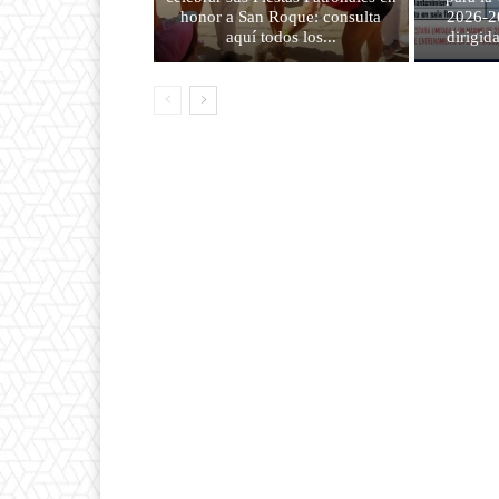
honor a San Roque: consulta
2026-2
aquí todos los...
dirigid