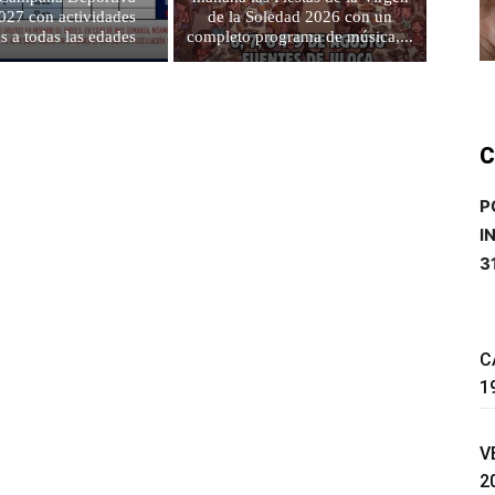
027 con actividades
de la Soledad 2026 con un
as a todas las edades
completo programa de música,...
C
P
I
3
C
1
V
2