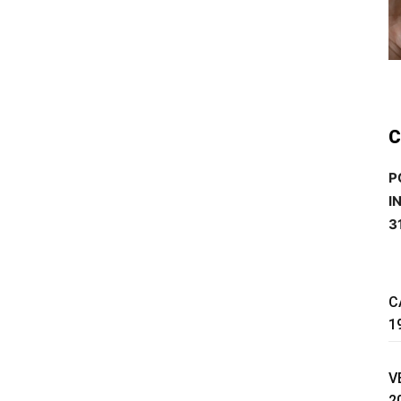
C
P
I
3
C
1
V
2