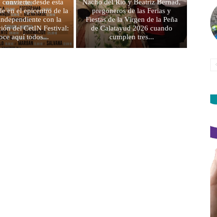
e convierte desde esta
Nacho del Rio y Beatriz Bernad,
e en el epicentro de la
pregoneros de las Ferias y
independiente con la
Fiestas de la Virgen de la Peña
ción del CetIN Festival:
de Calatayud 2026 cuando
oce aquí todos...
cumplen tres...