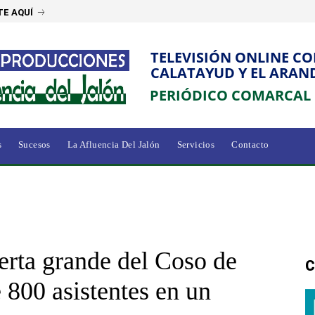
E AQUÍ
TELEVISIÓN ONLINE C
CALATAYUD Y EL ARAN
PERIÓDICO COMARCAL
s
Sucesos
La Afluencia Del Jalón
Servicios
Contacto
erta grande del Coso de
C
 800 asistentes en un