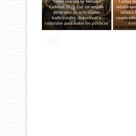
Terrer celebra su Semana
Cetina s
Cultural 2026 con un amplio
misma tard
programa de actividades
música 
tradicionales, deportivas y
cuarta edi
culturales para todos los públicos
con