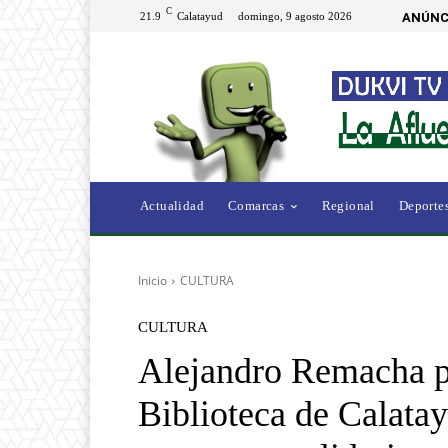
C
21.9
Calatayud
domingo, 9 agosto 2026
ANÚNC
Actualidad
Comarcas
Regional
Deporte
Inicio
CULTURA
CULTURA
Alejandro Remacha pr
Biblioteca de Calata