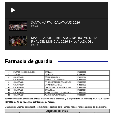
SANTA MARTA - CALATAYUD 2026
01:48
MÁS DE 2.000 BILBILITANOS DISFRUTAN DE LA
FINAL DEL MUNDIAL 2026 EN LA PLAZA DEL
FUERTE DE CALATAYUD
01:39
Farmacia de guardia