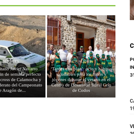
C
P
DEPORTES
ACTUALIDAD
I
litano Javier Navarro
‘Tardes con plan’: ocio y hábitos
fin de semana perfecto
saludables para los niños y
3
ocross de Calamocha y
jóvenes durante el verano en el
liderato del Campeonato
Centro de Desarrollo Rural Grío
e Aragón de...
de Codos
C
1
V
2