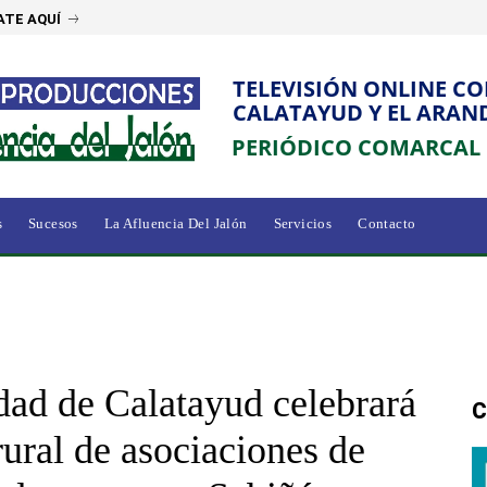
ATE AQUÍ
TELEVISIÓN ONLINE C
CALATAYUD Y EL ARAN
PERIÓDICO COMARCAL
s
Sucesos
La Afluencia Del Jalón
Servicios
Contacto
d de Calatayud celebrará
C
ural de asociaciones de