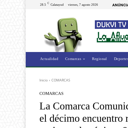
C
28.5
Calatayud
viernes, 7 agosto 2026
ANÚNCI
Actualidad
Comarcas
Regional
Deporte
Inicio
COMARCAS
COMARCAS
La Comarca Comunida
el décimo encuentro r