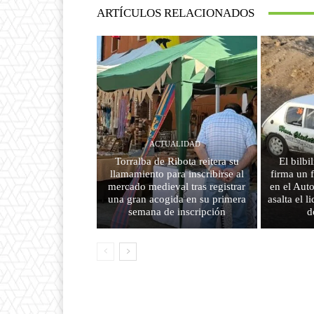
ARTÍCULOS RELACIONADOS
ACTUALIDAD
Torralba de Ribota reitera su
El bilbi
llamamiento para inscribirse al
firma un 
mercado medieval tras registrar
en el Aut
una gran acogida en su primera
asalta el 
semana de inscripción
d