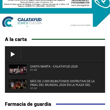
A la carta
SANTA MARTA - CALATAYUD 2026
01:48
MÁS DE 2.000 BILBILITANOS DISFRUTAN DE LA
FINAL DEL MUNDIAL 2026 EN LA PLAZA DEL
FUERTE DE CALATAYUD
01:39
Farmacia de guardia