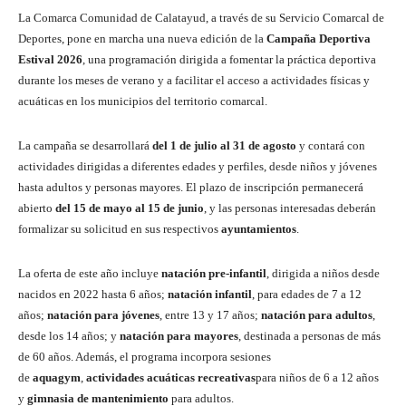
La Comarca Comunidad de Calatayud, a través de su Servicio Comarcal de
Deportes, pone en marcha una nueva edición de la
Campaña Deportiva
Estival 2026
, una programación dirigida a fomentar la práctica deportiva
durante los meses de verano y a facilitar el acceso a actividades físicas y
acuáticas en los municipios del territorio comarcal.
La campaña se desarrollará
del 1 de julio al 31 de agosto
y contará con
actividades dirigidas a diferentes edades y perfiles, desde niños y jóvenes
hasta adultos y personas mayores. El plazo de inscripción permanecerá
abierto
del 15 de mayo al 15 de junio
, y las personas interesadas deberán
formalizar su solicitud en sus respectivos
ayuntamientos
.
La oferta de este año incluye
natación pre-infantil
, dirigida a niños desde
nacidos en 2022 hasta 6 años;
natación infantil
, para edades de 7 a 12
años;
natación para jóvenes
, entre 13 y 17 años;
natación para adultos
,
desde los 14 años; y
natación para mayores
, destinada a personas de más
de 60 años. Además, el programa incorpora sesiones
de
aquagym
,
actividades acuáticas recreativas
para niños de 6 a 12 años
y
gimnasia de mantenimiento
para adultos.