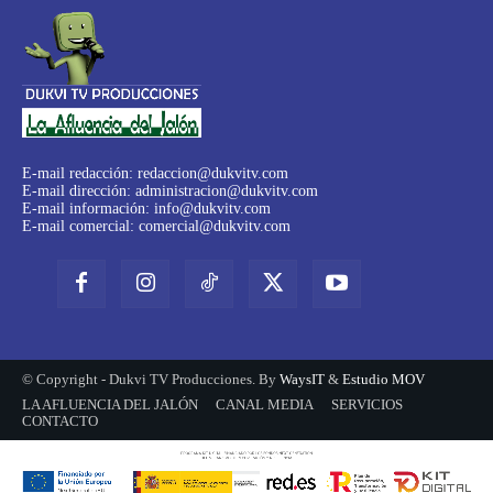
E-mail redacción:
redaccion@dukvitv.com
E-mail dirección:
administracion@dukvitv.com
E-mail información:
info@dukvitv.com
E-mail comercial:
comercial@dukvitv.com
© Copyright - Dukvi TV Producciones. By
WaysIT
&
Estudio MOV
LA AFLUENCIA DEL JALÓN
CANAL MEDIA
SERVICIOS
CONTACTO