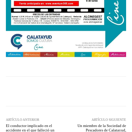
Facebook
Twitter
Pinterest
ARTÍCULO ANTERIOR
ARTÍCULO SIGUIENTE
El conductor implicado en el
Un miembro de la Sociedad de
accidente en el que falleció un
Pescadores de Calatayud,