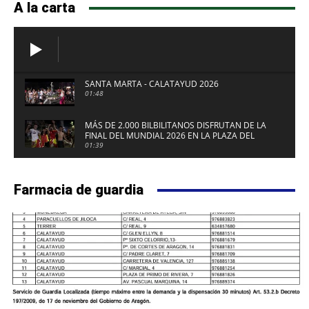
A la carta
SANTA MARTA - CALATAYUD 2026
01:48
MÁS DE 2.000 BILBILITANOS DISFRUTAN DE LA
FINAL DEL MUNDIAL 2026 EN LA PLAZA DEL
FUERTE DE CALATAYUD
01:39
Farmacia de guardia