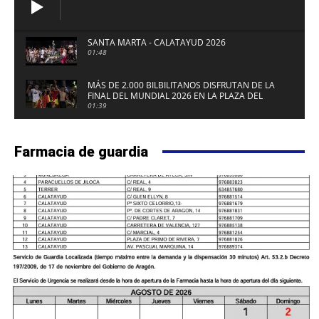
SANTA MARTA - CALATAYUD 2026
01:48
MÁS DE 2.000 BILBILITANOS DISFRUTAN DE LA
FINAL DEL MUNDIAL 2026 EN LA PLAZA DEL
FUERTE DE CALATAYUD
01:39
Farmacia de guardia