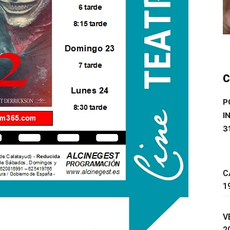
C
P
I
3
C
1
V
2