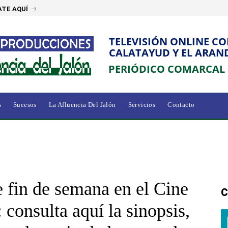
TE AQUÍ
TELEVISIÓN ONLINE C
CALATAYUD Y EL ARAN
PERIÓDICO COMARCAL
s
Sucesos
La Afluencia Del Jalón
Servicios
Contacto
e fin de semana en el Cine
C
 consulta aquí la sinopsis,