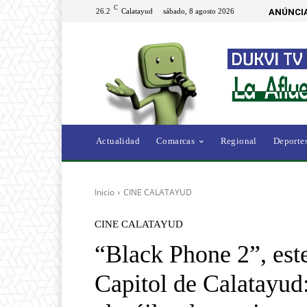
C
26.2
Calatayud
sábado, 8 agosto 2026
ANÚNCIA
Actualidad
Comarcas
Regional
Deporte
Inicio
CINE CALATAYUD
CINE CALATAYUD
“Black Phone 2”, est
Capitol de Calatayud: