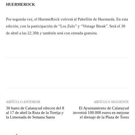
HUERMEROCK
Por segunda vez, el HuermeRock volverá al Pabellón de Huermeda. En esta
edición, con la participación de “Los Zulo” y “Vintage Break”. Será el 30
de abril a las 22.30h y también será con entrada gratuita.
Facebook
Twitter
Pinterest
ARTÍCULO ANTERIOR
ARTÍCULO SIGUIENTE
36 bares de Calatayud ofrecen del 8
El Ayuntamiento de Calatayud
al 17 de abril la Ruta de la Torrija y
invertirá 100.000 euros en mejorar
la Limonada de Semana Santa
el drenaje de la Plaza de Toros