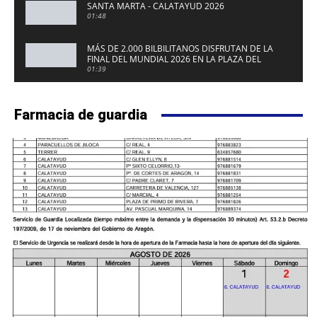
SANTA MARTA - CALATAYUD 2026
01:48
MÁS DE 2.000 BILBILITANOS DISFRUTAN DE LA
FINAL DEL MUNDIAL 2026 EN LA PLAZA DEL
FUERTE DE CALATAYUD
01:39
Farmacia de guardia