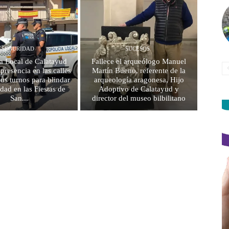
SEGURIDAD
SUCESOS
ía Local de Calatayud
Fallece el arqueólogo Manuel
u presencia en las calles
Martín Bueno, referente de la
sus turnos para blindar
arqueología aragonesa, Hijo
idad en las Fiestas de
Adoptivo de Calatayud y
San...
director del museo bilbilitano