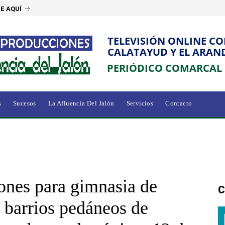
E AQUÍ
TELEVISIÓN ONLINE C
CALATAYUD Y EL ARAN
PERIÓDICO COMARCAL
s
Sucesos
La Afluencia Del Jalón
Servicios
Contacto
iones para gimnasia de
C
 barrios pedáneos de