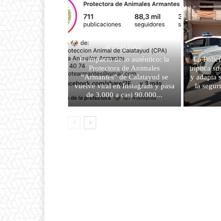
ACTUALIDAD
El impacto de lo auténtico: la
La Polic
Protectora de Animales
triplica s
“Armantes” de Calatayud se
y adapta 
vuelve viral en Instagram y pasa
la segur
de 3.000 a casi 90.000...