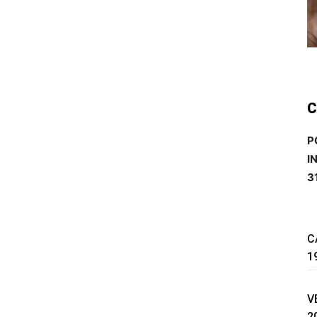
C
P
I
3
C
1
V
2